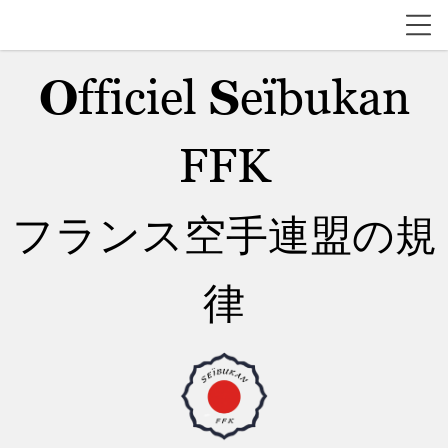
O
fficiel
S
eïbukan
FFK
フランス空手連盟の規
律